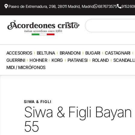
Paseo de Extremadura, 298, 28011 Madrid, Madrid
687673575
915260
ACCESORIOS
BELTUNA
BRANDONI
BUGARI
CASTAGNARI
GUERRINI
HOHNER
KORG
PIATANESI
ROLAND
SCANDALL
MIDI / MICRÓFONOS
SIWA & FIGLI
Siwa & Figli Baya
55