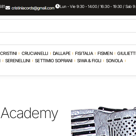
681
Lun - Vie 9:30 - 14:00 / 16:30 - 19:30 / Sab 9
CRISTINI
CRUCIANELLI
DALLAPE
FISITALIA
FISMEN
GIULIETT
I
SERENELLINI
SETTIMIO SOPRANI
SIWA & FIGLI
SONOLA
n Academy