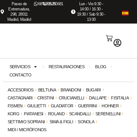
Paseo de
687673575
915260681
Lun - Vie 9:30 -
Extremadura,
14:00 / 16:30 -
298, 28011
19:30 / Sab 9:30 -
Madrid, Madrid
13:00
SERVICIOS
RESTAURACIONES
BLOG
CONTACTO
ACCESORIOS
BELTUNA
BRANDONI
BUGARI
CASTAGNARI
CRISTINI
CRUCIANELLI
DALLAPE
FISITALIA
FISMEN
GIULIETTI
GLADIATOR
GUERRINI
HOHNER
KORG
PIATANESI
ROLAND
SCANDALLI
SERENELLINI
SETTIMIO SOPRANI
SIWA & FIGLI
SONOLA
MIDI / MICRÓFONOS