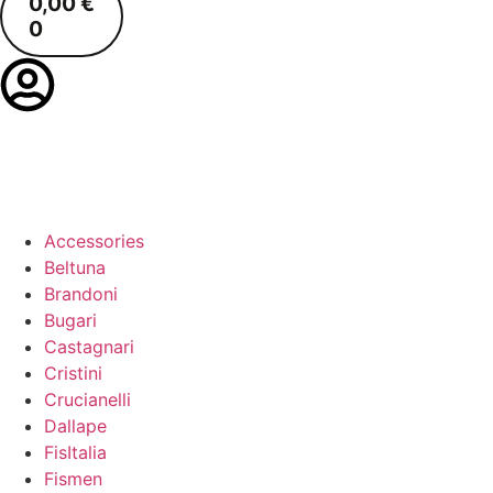
0,00
€
0
Accessories
Beltuna
Brandoni
Bugari
Castagnari
Cristini
Crucianelli
Dallape
FisItalia
Fismen