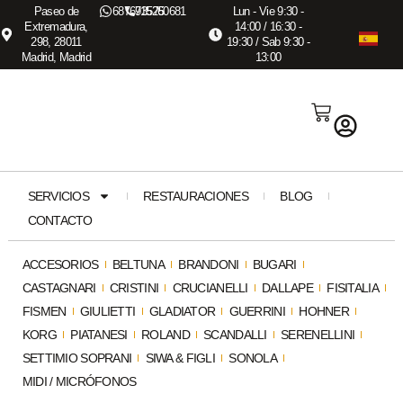
Paseo de
687673575
915260681
Lun - Vie 9:30 -
Extremadura,
14:00 / 16:30 -
298, 28011
19:30 / Sab 9:30 -
Madrid, Madrid
13:00
SERVICIOS
RESTAURACIONES
BLOG
CONTACTO
ACCESORIOS
BELTUNA
BRANDONI
BUGARI
CASTAGNARI
CRISTINI
CRUCIANELLI
DALLAPE
FISITALIA
FISMEN
GIULIETTI
GLADIATOR
GUERRINI
HOHNER
KORG
PIATANESI
ROLAND
SCANDALLI
SERENELLINI
SETTIMIO SOPRANI
SIWA & FIGLI
SONOLA
MIDI / MICRÓFONOS