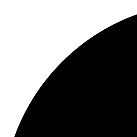
Ir
al
contenido