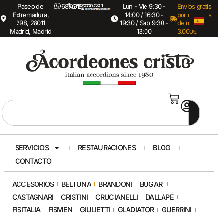
Paseo de
687673575
915260681
Lun - Vie 9:30 -
Envíos gratis
Extremadura,
14:00 / 16:30 -
por compras
298, 28011
19:30 / Sab 9:30 -
de mas de
Madrid, Madrid
13:00
3.000€
SERVICIOS
RESTAURACIONES
BLOG
CONTACTO
ACCESORIOS
BELTUNA
BRANDONI
BUGARI
CASTAGNARI
CRISTINI
CRUCIANELLI
DALLAPE
FISITALIA
FISMEN
GIULIETTI
GLADIATOR
GUERRINI