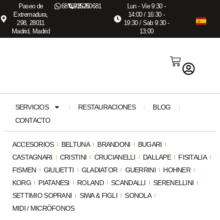
Paseo de
687673575
915260681
Lun - Vie 9:30 -
Extremadura,
14:00 / 16:30 -
298, 28011
19:30 / Sab 9:30 -
Madrid, Madrid
13:00
SERVICIOS
RESTAURACIONES
BLOG
CONTACTO
ACCESORIOS
BELTUNA
BRANDONI
BUGARI
CASTAGNARI
CRISTINI
CRUCIANELLI
DALLAPE
FISITALIA
FISMEN
GIULIETTI
GLADIATOR
GUERRINI
HOHNER
KORG
PIATANESI
ROLAND
SCANDALLI
SERENELLINI
SETTIMIO SOPRANI
SIWA & FIGLI
SONOLA
MIDI / MICRÓFONOS