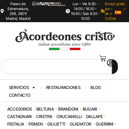
Paseo de
687673575
915260681
Lun - Vie 9:30 -
Envíos gratis
Extremadura,
14:00 / 16:30 -
por compras
298, 28011
19:30 / Sab 9:30 -
de mas de
Madrid, Madrid
13:00
3.000€
SERVICIOS
RESTAURACIONES
BLOG
CONTACTO
ACCESORIOS
BELTUNA
BRANDONI
BUGARI
CASTAGNARI
CRISTINI
CRUCIANELLI
DALLAPE
FISITALIA
FISMEN
GIULIETTI
GLADIATOR
GUERRINI