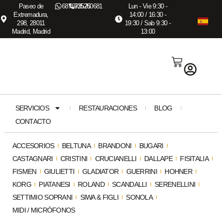
Paseo de
687673575
915260681
Lun - Vie 9:30 -
Extremadura,
14:00 / 16:30 -
298, 28011
19:30 / Sab 9:30 -
Madrid, Madrid
13:00
SERVICIOS
RESTAURACIONES
BLOG
CONTACTO
ACCESORIOS
BELTUNA
BRANDONI
BUGARI
CASTAGNARI
CRISTINI
CRUCIANELLI
DALLAPE
FISITALIA
FISMEN
GIULIETTI
GLADIATOR
GUERRINI
HOHNER
KORG
PIATANESI
ROLAND
SCANDALLI
SERENELLINI
SETTIMIO SOPRANI
SIWA & FIGLI
SONOLA
MIDI / MICRÓFONOS