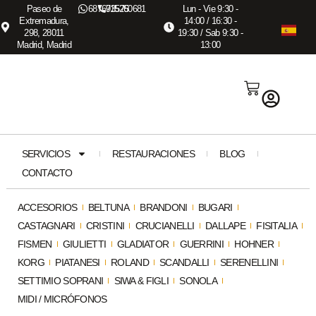
Paseo de
687673575
915260681
Lun - Vie 9:30 -
Extremadura,
14:00 / 16:30 -
298, 28011
19:30 / Sab 9:30 -
Madrid, Madrid
13:00
SERVICIOS
RESTAURACIONES
BLOG
CONTACTO
ACCESORIOS
BELTUNA
BRANDONI
BUGARI
CASTAGNARI
CRISTINI
CRUCIANELLI
DALLAPE
FISITALIA
FISMEN
GIULIETTI
GLADIATOR
GUERRINI
HOHNER
KORG
PIATANESI
ROLAND
SCANDALLI
SERENELLINI
SETTIMIO SOPRANI
SIWA & FIGLI
SONOLA
MIDI / MICRÓFONOS