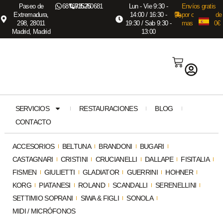
Paseo de
687673575
915260681
Lun - Vie 9:30 -
Envíos gratis
Extremadura,
14:00 / 16:30 -
por compras de
298, 28011
19:30 / Sab 9:30 -
mas de 3.000€
Madrid, Madrid
13:00
SERVICIOS
RESTAURACIONES
BLOG
CONTACTO
ACCESORIOS
BELTUNA
BRANDONI
BUGARI
CASTAGNARI
CRISTINI
CRUCIANELLI
DALLAPE
FISITALIA
FISMEN
GIULIETTI
GLADIATOR
GUERRINI
HOHNER
KORG
PIATANESI
ROLAND
SCANDALLI
SERENELLINI
SETTIMIO SOPRANI
SIWA & FIGLI
SONOLA
MIDI / MICRÓFONOS