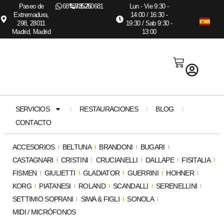
Paseo de
687673575
915260681
Lun - Vie 9:30 -
Extremadura,
14:00 / 16:30 -
298, 28011
19:30 / Sab 9:30 -
Madrid, Madrid
13:00
SERVICIOS
RESTAURACIONES
BLOG
CONTACTO
ACCESORIOS
BELTUNA
BRANDONI
BUGARI
CASTAGNARI
CRISTINI
CRUCIANELLI
DALLAPE
FISITALIA
FISMEN
GIULIETTI
GLADIATOR
GUERRINI
HOHNER
KORG
PIATANESI
ROLAND
SCANDALLI
SERENELLINI
SETTIMIO SOPRANI
SIWA & FIGLI
SONOLA
MIDI / MICRÓFONOS