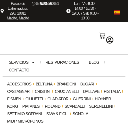
Paseo de
687673575
915260681
Lun - Vie 9:30 -
Extremadura,
14:00 / 16:30 -
298, 28011
19:30 / Sab 9:30 -
Madrid, Madrid
13:00
SERVICIOS
RESTAURACIONES
BLOG
CONTACTO
ACCESORIOS
BELTUNA
BRANDONI
BUGARI
CASTAGNARI
CRISTINI
CRUCIANELLI
DALLAPE
FISITALIA
FISMEN
GIULIETTI
GLADIATOR
GUERRINI
HOHNER
KORG
PIATANESI
ROLAND
SCANDALLI
SERENELLINI
SETTIMIO SOPRANI
SIWA & FIGLI
SONOLA
MIDI / MICRÓFONOS