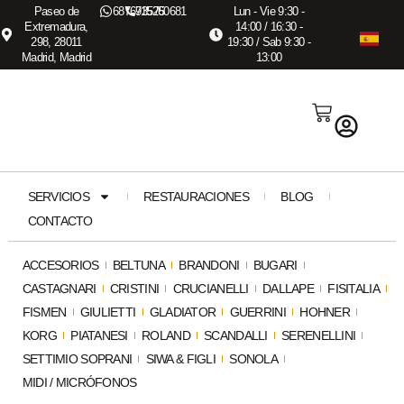
Paseo de
687673575
915260681
Lun - Vie 9:30 -
Extremadura,
14:00 / 16:30 -
298, 28011
19:30 / Sab 9:30 -
Madrid, Madrid
13:00
SERVICIOS
RESTAURACIONES
BLOG
CONTACTO
ACCESORIOS
BELTUNA
BRANDONI
BUGARI
CASTAGNARI
CRISTINI
CRUCIANELLI
DALLAPE
FISITALIA
FISMEN
GIULIETTI
GLADIATOR
GUERRINI
HOHNER
KORG
PIATANESI
ROLAND
SCANDALLI
SERENELLINI
SETTIMIO SOPRANI
SIWA & FIGLI
SONOLA
MIDI / MICRÓFONOS