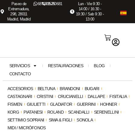
Paseo de
687673575
915260681
Lun - Vie 9:30 -
Extremadura,
14:00 / 16:30 -
298, 28011
19:30 / Sab 9:30 -
Madrid, Madrid
13:00
SERVICIOS
RESTAURACIONES
BLOG
CONTACTO
ACCESORIOS
BELTUNA
BRANDONI
BUGARI
CASTAGNARI
CRISTINI
CRUCIANELLI
DALLAPE
FISITALIA
FISMEN
GIULIETTI
GLADIATOR
GUERRINI
HOHNER
KORG
PIATANESI
ROLAND
SCANDALLI
SERENELLINI
SETTIMIO SOPRANI
SIWA & FIGLI
SONOLA
MIDI / MICRÓFONOS