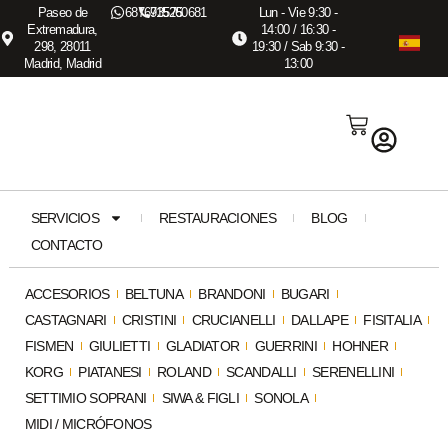
Paseo de
687673575
915260681
Lun - Vie 9:30 -
Extremadura,
14:00 / 16:30 -
298, 28011
19:30 / Sab 9:30 -
Madrid, Madrid
13:00
SERVICIOS
RESTAURACIONES
BLOG
CONTACTO
ACCESORIOS
BELTUNA
BRANDONI
BUGARI
CASTAGNARI
CRISTINI
CRUCIANELLI
DALLAPE
FISITALIA
FISMEN
GIULIETTI
GLADIATOR
GUERRINI
HOHNER
KORG
PIATANESI
ROLAND
SCANDALLI
SERENELLINI
SETTIMIO SOPRANI
SIWA & FIGLI
SONOLA
MIDI / MICRÓFONOS